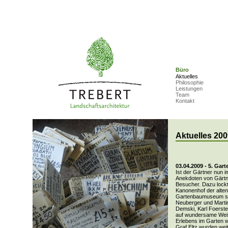
Büro
Aktuelles
Philosophie
Leistungen
Team
Kontakt
Aktuelles 200
03.04.2009 - 5. G
Ist der Gärtner nun
Anekdoten von Gärtn
Besucher. Dazu lockt
Kanonenhof der alten
Gartenbaumuseum sein
Neuberger und Marti
Demski, Karl Foerste
auf wundersame Weis
Erlebens im Garten 
Graf Eltz wurden wei