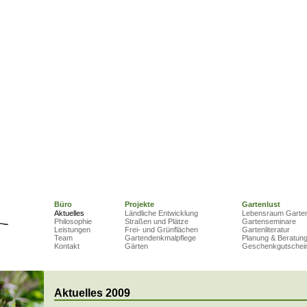
Büro
Projekte
Gartenlust
Aktuelles
Ländliche Entwicklung
Lebensraum Garte
Philosophie
Straßen und Plätze
Gartenseminare
Leistungen
Frei- und Grünflächen
Gartenliteratur
Team
Gartendenkmalpflege
Planung & Beratun
Kontakt
Gärten
Geschenkgutschei
Aktuelles 2009