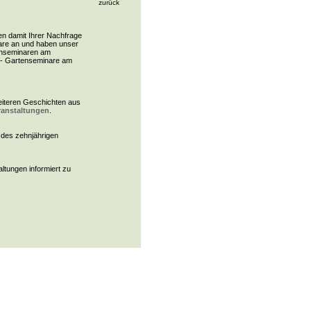
zurück
n damit Ihrer Nachfrage
nare an und haben unser
enseminaren am
s- Gartenseminare am
eiteren Geschichten aus
ranstaltungen
.
 des zehnjährigen
tungen informiert zu