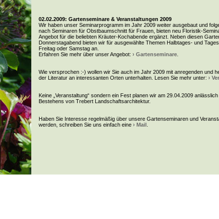
02.02.2009: Gartenseminare & Veranstaltungen 2009
Wir haben unser Seminarprogramm im Jahr 2009 weiter ausgebaut und folge
nach Seminaren für Obstbaumschnitt für Frauen, bieten neu Floristik-Semi
Angebot für die beliebten Kräuter-Kochabende ergänzt. Neben diesen Gart
Donnerstagabend bieten wir für ausgewählte Themen Halbtages- und Tage
Freitag oder Samstag an.
Erfahren Sie mehr über unser Angebot:
› Gartenseminare
.
Wie versprochen :-) wollen wir Sie auch im Jahr 2009 mit anregenden und h
der Literatur an interessanten Orten unterhalten. Lesen Sie mehr unter:
› Ve
Keine „Veranstaltung“ sondern ein Fest planen wir am 29.04.2009 anlässlich
Bestehens von Trebert Landschaftsarchitektur.
Haben Sie Interesse regelmäßig über unsere Gartenseminaren und Veranstal
werden, schreiben Sie uns einfach eine
› Mail
.